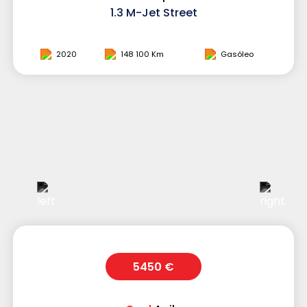
1.3 M-Jet Street
2020
148 100 Km
Gasóleo
5450 €