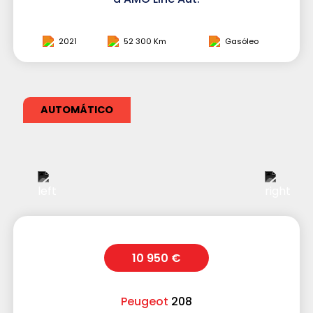
2021
52 300 Km
Gasóleo
AUTOMÁTICO
10 950 €
Peugeot
208