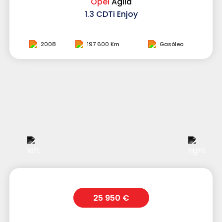
Opel
Agila
1.3 CDTi Enjoy
2008
197 600 Km
Gasóleo
25 950 €